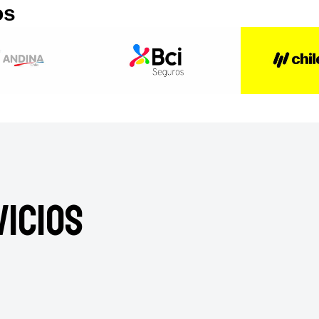
os
icios