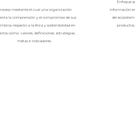
Enfoque qu
roceso mediante el cual una organización
información en
nta la comprensión y el compromiso de sus
del ecosistem
mbros respecto a la ética y sostenibilidad en
productos 
ctos como: valores, definiciones, estrategias,
metas e indicadores.