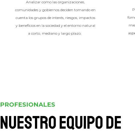
Analizar como las organizaciones,
P
comunidades y gobiernos deciden tomando en
fome
cuenta los grupos de interés, riesgos, impactos
mie
y beneficios en la sociedad y el entorno natural
aspe
a corto, mediano y largo plazo.
PROFESIONALES
Nuestro equipo de