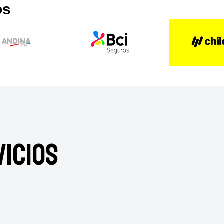
os
icios