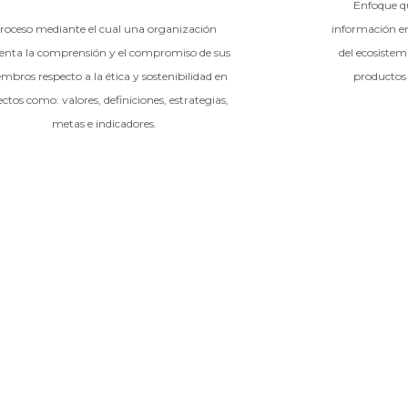
Enfoque qu
roceso mediante el cual una organización
información en
nta la comprensión y el compromiso de sus
del ecosistem
mbros respecto a la ética y sostenibilidad en
productos 
ctos como: valores, definiciones, estrategias,
metas e indicadores.