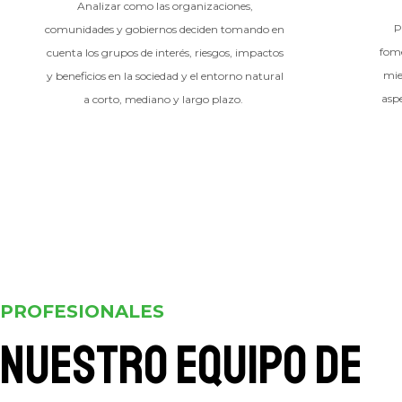
Analizar como las organizaciones,
P
comunidades y gobiernos deciden tomando en
fome
cuenta los grupos de interés, riesgos, impactos
mie
y beneficios en la sociedad y el entorno natural
aspe
a corto, mediano y largo plazo.
PROFESIONALES
Nuestro equipo de